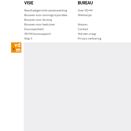
VISIE
BUREAU
Resultaatgerichte samenwerking
Over VD+M
Bouwen voor woningcorporaties
Werkwijze
Bouwen voor de zorg
Bouwen voor bedrijven
Nieuws
Duurzaamheid
Contact
VD+M bouwsupport
Stel een vraag
Stap 5
Privacy verklaring