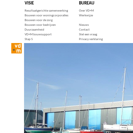
VISIE
BUREAU
Resultaatgerichte samenwerking
Over VD+M
Bouwen voor woningcorporaties
Werkwijze
Bouwen voor de zorg
Bouwen voor bedrijven
Nieuws
Duurzaamheid
Contact
VD+M bouwsupport
Stel een vraag
Stap 5
Privacy verklaring